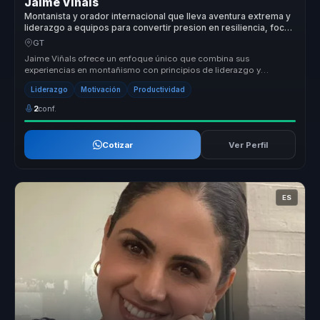
Jaime Viñals
Montanista y orador internacional que lleva aventura extrema y
liderazgo a equipos para convertir presion en resiliencia, foco
y rendimiento.
GT
Jaime Viñals ofrece un enfoque único que combina sus
experiencias en montañismo con principios de liderazgo y
resiliencia. Su metodología...
Liderazgo
Motivación
Productividad
2
conf.
Cotizar
Ver Perfil
ES