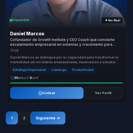
Disponible
Ver Reel
Daniel Marcos
Cofundador de Growth Institute y CEO Coach que convierte
escalamiento empresarial en sistemas y crecimiento para
lideres y empresas.
US
Daniel Marcos se distingue por su capacidad para transformar la
mentalidad de los líderes empresariales, llevándolos a adoptar
una visión...
Estrategia Empresarial
Liderazgo
Productividad
30
años
3
conf.
Cotizar
Ver Perfil
1
2
Siguiente →