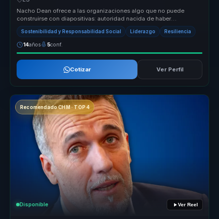
Nacho Dean ofrece a las organizaciones algo que no puede
construirse con diapositivas: autoridad nacida de haber
atravesado cambios reale...
Sostenibilidad y Responsabilidad Social
Liderazgo
Resiliencia
14
años
5
conf.
Cotizar
Ver Perfil
Recomendado CHM · TOP 4
Disponible
Ver Reel