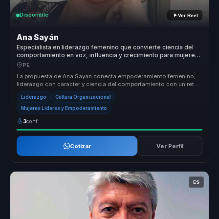
Disponible
Ver Reel
Ana Sayán
Especialista en liderazgo femenino que convierte ciencia del
comportamiento en voz, influencia y crecimiento para mujeres
líderes y equipos.
PE
La propuesta de Ana Sayan conecta empoderamiento femenino,
liderazgo con caracter y ciencia del comportamiento con un reto
concreto para ...
Liderazgo
Cultura Organizacional
Mujeres Líderes y Empoderamiento
3
conf.
Cotizar
Ver Perfil
ES