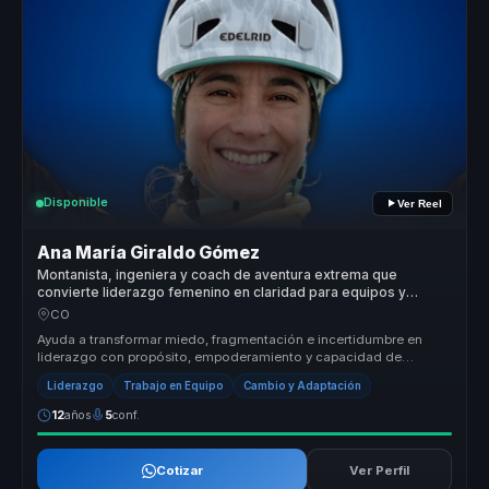
Disponible
Ver Reel
Ana María Giraldo Gómez
Montanista, ingeniera y coach de aventura extrema que
convierte liderazgo femenino en claridad para equipos y
mujeres lideres.
CO
Ayuda a transformar miedo, fragmentación e incertidumbre en
liderazgo con propósito, empoderamiento y capacidad de
avanzar paso a paso ha...
Liderazgo
Trabajo en Equipo
Cambio y Adaptación
12
años
5
conf.
Cotizar
Ver Perfil