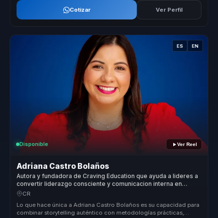
Cotizar
Ver Perfil
ES
EN
Disponible
Ver Reel
Adriana Castro Bolaños
Autora y fundadora de Craving Education que ayuda a lideres a
convertir liderazgo consciente y comunicacion interna en
cohesion y decisiones valientes.
CR
Lo que hace única a Adriana Castro Bolaños es su capacidad para
combinar storytelling auténtico con metodologías prácticas,