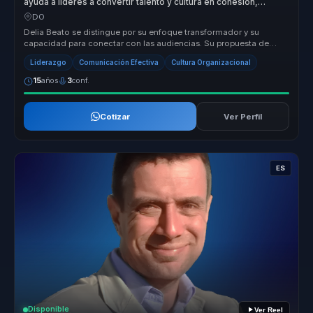
ayuda a lideres a convertir talento y cultura en cohesion,
liderazgo y pertenencia.
DO
Delia Beato se distingue por su enfoque transformador y su
capacidad para conectar con las audiencias. Su propuesta de
valor radica en su...
Liderazgo
Comunicación Efectiva
Cultura Organizacional
15
años
3
conf.
Cotizar
Ver Perfil
ES
Disponible
Ver Reel