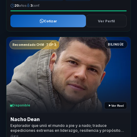
20
años
3
conf.
Cotizar
Ver Perfil
BILINGÜE
Recomendado CHM · TOP 3
Disponible
Ver Reel
Nacho Dean
Explorador que unió el mundo a pie y a nado; traduce
expediciones extremas en liderazgo, resiliencia y propósito
compartido.
ES