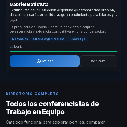
Gabriel Batistuta
Exfutbolista de la Selección Argentina que transforma presión,
disciplina y carácter en liderazgo y rendimiento para líderes y
equipos.
AR
La propuesta de Gabriel Batistuta convierte disciplina,
perseverancia y exigencia competitiva en una conversación
aplicable al negocio. P...
Motivación
Cultura Organizacional
Liderazgo
1
conf.
Cotizar
Ver Perfil
DIRECTORIO COMPLETO
Todos los conferencistas de
Trabajo en Equipo
Catálogo funcional para explorar perfiles, comparar