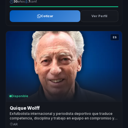
30
años
7
conf.
Cotizar
Ver Perfil
ES
Disponible
Quique Wolff
Exfutbolista internacional y periodista deportivo que traduce
competencia, disciplina y trabajo en equipo en compromiso y
cultura ganadora para empresas.
AR