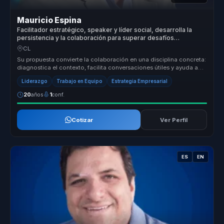
Mauricio Espina
Facilitador estratégico, speaker y líder social, desarrolla la
persistencia y la colaboración para superar desafíos
complejos sin colapsar en el camino
CL
Su propuesta convierte la colaboración en una disciplina concreta:
diagnostica el contexto, facilita conversaciones útiles y ayuda a
equi...
Liderazgo
Trabajo en Equipo
Estrategia Empresarial
20
años
1
conf.
Cotizar
Ver Perfil
ES
EN