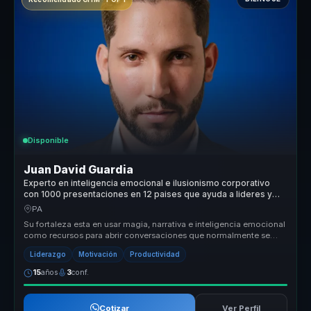
Disponible
Juan David Guardia
Experto en inteligencia emocional e ilusionismo corporativo
con 1000 presentaciones en 12 paises que ayuda a lideres y
equipos a generar recordacion y accion.
PA
Su fortaleza esta en usar magia, narrativa e inteligencia emocional
como recursos para abrir conversaciones que normalmente se
olvidan ra...
Liderazgo
Motivación
Productividad
15
años
3
conf.
Cotizar
Ver Perfil