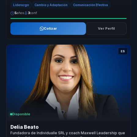
ofreciendo un...
Liderazgo
Cambio y Adaptación
Comunicación Efectiva
5
años
3
conf.
Cotizar
Ver Perfil
ES
Disponible
Delia Beato
Fundadora de Individualle SRL y coach Maxwell Leadership que