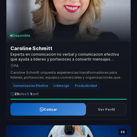
Disponible
Caroline Schmitt
Experta en comunicacion no verbal y comunicacion efectiva
que ayuda a lideres y portavoces a convertir mensajes
complejos en influencia, autoridad e impacto.
PA
Caroline Schmitt orquesta experiencias transformadoras para
líderes, portavoces, equipos comerciales y organizaciones que
buscan dejar at...
Comunicación Efectiva
Liderazgo
Productividad
23
años
1
conf.
Cotizar
Ver Perfil
ES