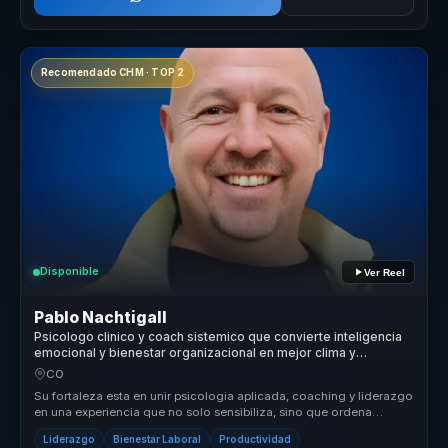
Recomendado CHM · TOP 2
Disponible
Ver Reel
Pablo Nachtigall
Psicologo clinico y coach sistemico que convierte inteligencia
emocional y bienestar organizacional en mejor clima y
desempeno para lideres y equipos.
CO
Su fortaleza esta en unir psicologia aplicada, coaching y liderazgo
en una experiencia que no solo sensibiliza, sino que ordena
conversac...
Liderazgo
Bienestar Laboral
Productividad