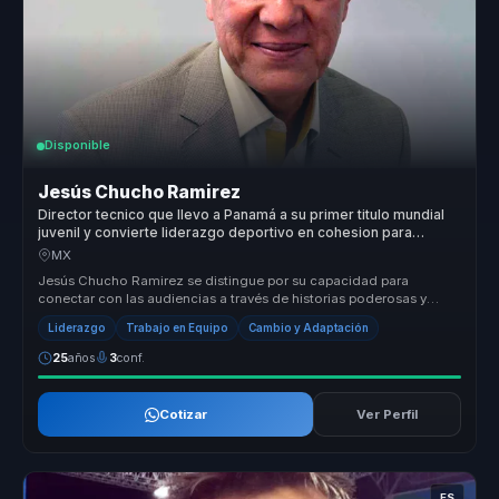
Disponible
Jesús Chucho Ramirez
Director tecnico que llevo a Panamá a su primer titulo mundial
juvenil y convierte liderazgo deportivo en cohesion para
equipos.
MX
Jesús Chucho Ramirez se distingue por su capacidad para
conectar con las audiencias a través de historias poderosas y
lecciones aprendida...
Liderazgo
Trabajo en Equipo
Cambio y Adaptación
25
años
3
conf.
Cotizar
Ver Perfil
ES