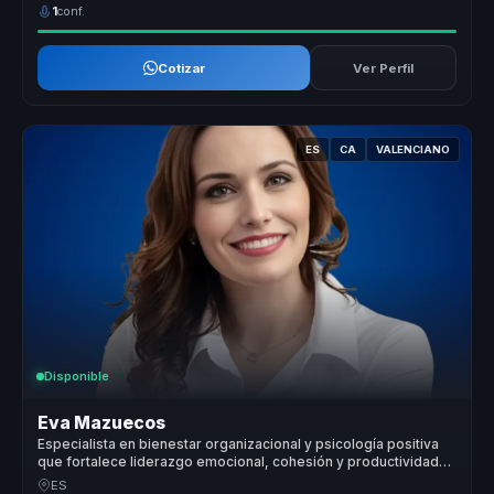
1
conf.
Cotizar
Ver Perfil
ES
CA
VALENCIANO
Disponible
Eva Mazuecos
Especialista en bienestar organizacional y psicología positiva
que fortalece liderazgo emocional, cohesión y productividad
en equipos.
ES