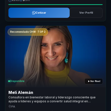
7
años
3
conf.
Cotizar
Ver Perfil
Recomendado CHM · TOP 2
Disponible
Ver Reel
Meli Alemán
Consultora en bienestar laboral y liderazgo consciente que
ayuda a lideres y equipos a convertir salud integral en
productividad, energia y cultura saludable.
PA