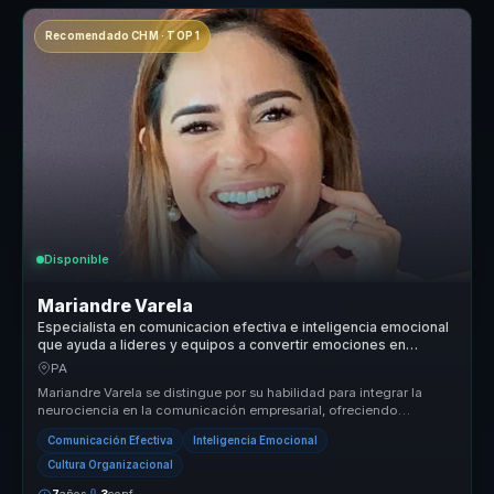
Recomendado CHM · TOP 1
Disponible
Mariandre Varela
Especialista en comunicacion efectiva e inteligencia emocional
que ayuda a lideres y equipos a convertir emociones en
cohesion, foco y rendimiento.
PA
Mariandre Varela se distingue por su habilidad para integrar la
neurociencia en la comunicación empresarial, ofreciendo
resultados medibl...
Comunicación Efectiva
Inteligencia Emocional
Cultura Organizacional