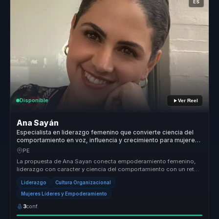
ES
Disponible
Ver Reel
Ana Sayán
Especialista en liderazgo femenino que convierte ciencia del
comportamiento en voz, influencia y crecimiento para mujeres
líderes y equipos.
PE
La propuesta de Ana Sayan conecta empoderamiento femenino,
liderazgo con caracter y ciencia del comportamiento con un reto
concreto para ...
Liderazgo
Cultura Organizacional
Mujeres Líderes y Empoderamiento
3
conf.