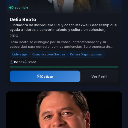
Disponible
Delia Beato
Fundadora de Individualle SRL y coach Maxwell Leadership que
ayuda a lideres a convertir talento y cultura en cohesion,
liderazgo y pertenencia.
DO
Delia Beato se distingue por su enfoque transformador y su
capacidad para conectar con las audiencias. Su propuesta de
valor radica en su...
Liderazgo
Comunicación Efectiva
Cultura Organizacional
15
años
3
conf.
Cotizar
Ver Perfil