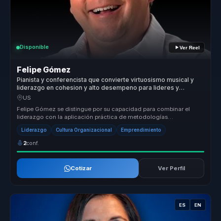
Disponible
Ver Reel
Felipe Gómez
Pianista y conferencista que convierte virtuosismo musical y
liderazgo en cohesion y alto desempeno para lideres y
equipos.
US
Felipe Gómez se distingue por su capacidad para combinar el
liderazgo con la aplicación práctica de metodologías
innovadoras que transfor...
Liderazgo
Cultura Organizacional
Emprendimiento
2
conf.
Cotizar
Ver Perfil
ES
EN