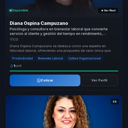
Disponible
Ver Reel
Diana Ospina Campuzano
Psicóloga y consultora en bienestar laboral que convierte
servicio al cliente y gestión del tiempo en rendimiento,
equilibrio y cultura para equipos.
CO
Diana Ospina Campuzano se destaca como una experta en
felicidad laboral, ofreciendo una propuesta de valor única que
transforma culturas ...
Productividad
Bienestar Laboral
Cultura Organizacional
1
conf.
Cotizar
Ver Perfil
ES