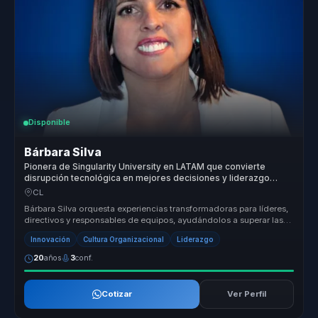
Disponible
Bárbara Silva
Pionera de Singularity University en LATAM que convierte
disrupción tecnológica en mejores decisiones y liderazgo
digital para empresas.
CL
Bárbara Silva orquesta experiencias transformadoras para líderes,
directivos y responsables de equipos, ayudándolos a superar las
barrera...
Innovación
Cultura Organizacional
Liderazgo
20
años
3
conf.
Cotizar
Ver Perfil