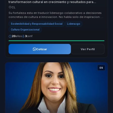
transformacion cultural en crecimiento y resultados para
empresas.
CL
Su fortaleza esta en traducir liderazgo colaborativo a decisiones
concretas de cultura e innovacion. No habla solo de inspiracion:
ayuda ...
Sostenibilidad y Responsabilidad Social
Liderazgo
Cultura Organizacional
20
años
3
conf.
Cotizar
Ver Perfil
ES