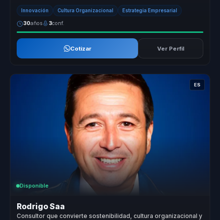
forma sostenida. ...
Innovación
Cultura Organizacional
Estrategia Empresarial
30
años
3
conf.
Cotizar
Ver Perfil
ES
Disponible
Rodrigo Saa
Consultor que convierte sostenibilidad, cultura organizacional y