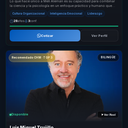
Lo que hace único a Meli Alemán es su capacidad para combinar
la ciencia y la psicología en un enfoque práctico y humano que
transforma v...
Cultura Organizacional
Inteligencia Emocional
Liderazgo
28
años
3
conf.
Cotizar
Ver Perfil
BILINGÜE
Recomendado CHM · TOP 3
Disponible
Ver Reel
Luis Miguel Trujillo