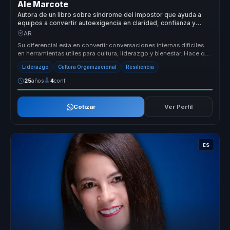
Ale Marcote
Autora de un libro sobre sindrome del impostor que ayuda a
equipos a convertir autoexigencia en claridad, confianza y
participacion.
AR
Su diferencial esta en convertir conversaciones internas dificiles
en herramientas utiles para cultura, liderazgo y bienestar. Hace que
t...
Liderazgo
Cultura Organizacional
Resiliencia
25
años
4
conf.
Cotizar
Ver Perfil
ES