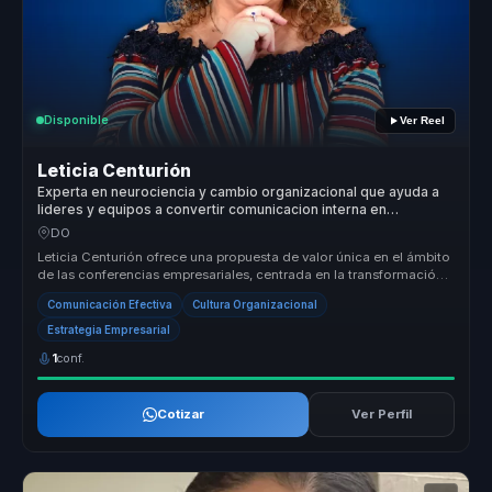
Disponible
Ver Reel
Leticia Centurión
Experta en neurociencia y cambio organizacional que ayuda a
lideres y equipos a convertir comunicacion interna en
cohesion, criterio y ventaja competitiva.
DO
Leticia Centurión ofrece una propuesta de valor única en el ámbito
de las conferencias empresariales, centrada en la transformación
organ...
Comunicación Efectiva
Cultura Organizacional
Estrategia Empresarial
1
conf.
Cotizar
Ver Perfil