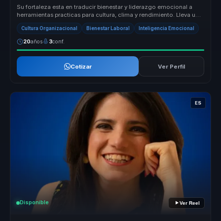
Su fortaleza esta en traducir bienestar y liderazgo emocional a
herramientas practicas para cultura, clima y rendimiento. Lleva una
conve...
Cultura Organizacional
Bienestar Laboral
Inteligencia Emocional
20
años
3
conf.
Cotizar
Ver Perfil
ES
Disponible
Ver Reel