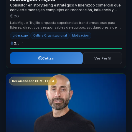
Consultor en storytelling estratégico y liderazgo comercial que
convierte mensajes complejos en recordación, influencia y
motivación para líderes y equipos.
CO
Luis Miguel Trujillo orquesta experiencias transformadoras para
líderes, directivos y responsables de equipos, ayudándoles a dejar
atrás ...
Liderazgo
Cultura Organizacional
Motivación
2
conf.
Cotizar
Ver Perfil
Recomendado CHM · TOP 4