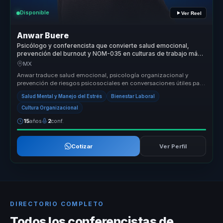
Disponible
Ver Reel
Anwar Buere
Psicólogo y conferencista que convierte salud emocional,
prevención del burnout y NOM-035 en culturas de trabajo más
humanas.
MX
Anwar traduce salud emocional, psicología organizacional y
prevención de riesgos psicosociales en conversaciones útiles para
empresas. Ay...
Salud Mental y Manejo del Estrés
Bienestar Laboral
Cultura Organizacional
15
años
2
conf.
Cotizar
Ver Perfil
DIRECTORIO COMPLETO
Todos los conferencistas de