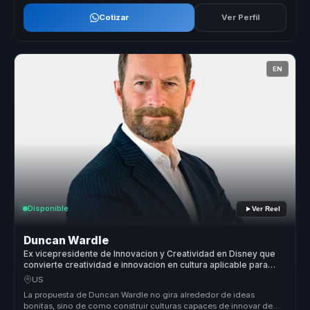
Cotizar
Ver Perfil
EN
Disponible
Ver Reel
Duncan Wardle
Ex vicepresidente de Innovacion y Creatividad en Disney que
convierte creatividad e innovacion en cultura aplicable para
lideres que deben reinventarse.
US
La propuesta de Duncan Wardle no gira alrededor de ideas
bonitas, sino de como construir culturas capaces de innovar de