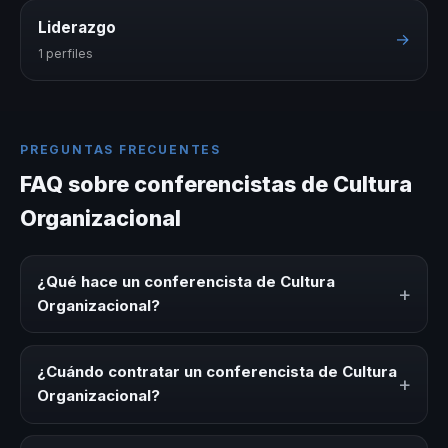
Liderazgo
→
1 perfiles
PREGUNTAS FRECUENTES
FAQ sobre conferencistas de Cultura
Organizacional
¿Qué hace un conferencista de Cultura
+
Organizacional?
Un conferencista de Cultura Organizacional es un
experto que comparte conocimiento, estrategias y
¿Cuándo contratar un conferencista de Cultura
+
experiencias sobre este tema en eventos corporativos,
Organizacional?
convenciones y seminarios. Su objetivo es generar
reflexión, inspiración y herramientas aplicables para la
Es ideal contratar un conferencista de Cultura