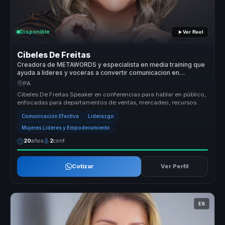
Disponible
Ver Reel
Cibeles De Freitas
Creadora de METAWORDS y especialista en media training que
ayuda a lideres y voceras a convertir comunicacion en
influencia, autoridad y visibilidad.
PA
Cibeles De Freitas Speaker en conferencias para hablar en público,
enfocadas para departamentos de ventas, mercadeo, recursos
humanos, at...
Comunicación Efectiva
Liderazgo
Mujeres Líderes y Empoderamiento
20
años
2
conf.
Cotizar
Ver Perfil
ES