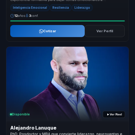
aprendizajes utiles para ...
Inteligencia Emocional
Resiliencia
Liderazgo
12
años
3
conf.
Cotizar
Ver Perfil
Disponible
Ver Reel
Alejandro Lanuque
PhD, Posdoctor y MBA que convierte liderazgo, neuroventas e