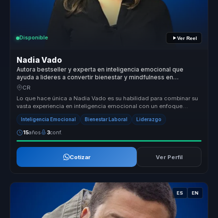
Disponible
Ver Reel
Nadia Vado
Autora bestseller y experta en inteligencia emocional que
ayuda a lideres a convertir bienestar y mindfulness en
productividad y entornos saludables.
CR
Lo que hace única a Nadia Vado es su habilidad para combinar su
vasta experiencia en inteligencia emocional con un enfoque
práctico y apl...
Inteligencia Emocional
Bienestar Laboral
Liderazgo
15
años
3
conf.
Cotizar
Ver Perfil
ES
EN