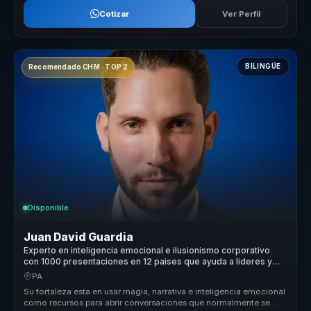
Cotizar
Ver Perfil
BILINGÜE
Recomendado CHM · TOP 2
Disponible
Juan David Guardia
Experto en inteligencia emocional e ilusionismo corporativo
con 1000 presentaciones en 12 paises que ayuda a lideres y
equipos a generar recordacion y accion.
PA
Su fortaleza esta en usar magia, narrativa e inteligencia emocional
como recursos para abrir conversaciones que normalmente se