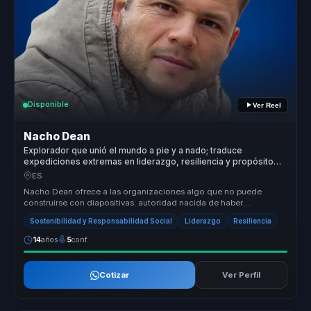
Disponible
Ver Reel
Nacho Dean
Explorador que unió el mundo a pie y a nado; traduce
expediciones extremas en liderazgo, resiliencia y propósito
compartido.
ES
Nacho Dean ofrece a las organizaciones algo que no puede
construirse con diapositivas: autoridad nacida de haber
atravesado cambios reale...
Sostenibilidad y Responsabilidad Social
Liderazgo
Resiliencia
14
años
5
conf.
Cotizar
Ver Perfil