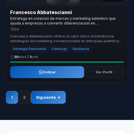
Francesco Abbatescianni
Estratega en creacion de marcas y marketing autentico que
ayuda a empresas a convertir diferenciacion en
posicionamiento, lealtad y ventaja competitiva.
DO
Francesco Abbatescianni ofrece un valor único al transformar
estrategias de marketing convencionales en enfoques auténticos
y efectivos q...
Estrategia Empresarial
Liderazgo
Resiliencia
30
años
1
conf.
Cotizar
Ver Perfil
1
2
Siguiente →