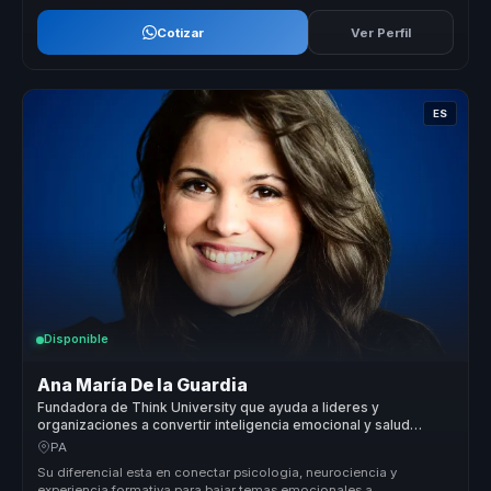
Cotizar
Ver Perfil
ES
Disponible
Ana María De la Guardia
Fundadora de Think University que ayuda a lideres y
organizaciones a convertir inteligencia emocional y salud
mental en resiliencia, bienestar y liderazgo.
PA
Su diferencial esta en conectar psicologia, neurociencia y
experiencia formativa para bajar temas emocionales a