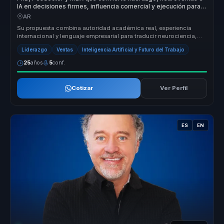
IA en decisiones firmes, influencia comercial y ejecución para
líderes y equipos
AR
Su propuesta combina autoridad académica real, experiencia
internacional y lenguaje empresarial para traducir neurociencia,
power skills ...
Liderazgo
Ventas
Inteligencia Artificial y Futuro del Trabajo
25
años
5
conf.
Cotizar
Ver Perfil
ES
EN