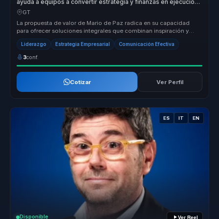
ayuda a equipos a convertir estrategia y finanzas en ejecucion,
foco y crecimiento.
GT
La propuesta de valor de Mario de Paz radica en su capacidad
para ofrecer soluciones integrales que combinan inspiración y
acción. Su enf...
Liderazgo
Estrategia Empresarial
Comunicación Efectiva
3
conf.
Cotizar
Ver Perfil
ES
IT
EN
Disponible
Ver Reel