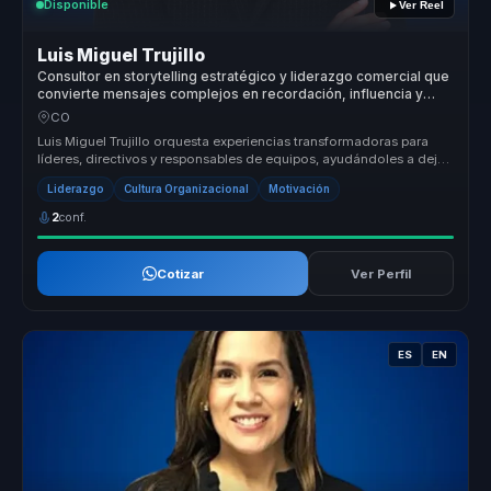
Disponible
Ver Reel
Luis Miguel Trujillo
Consultor en storytelling estratégico y liderazgo comercial que
convierte mensajes complejos en recordación, influencia y
motivación para líderes y equipos.
CO
Luis Miguel Trujillo orquesta experiencias transformadoras para
líderes, directivos y responsables de equipos, ayudándoles a dejar
atrás ...
Liderazgo
Cultura Organizacional
Motivación
2
conf.
Cotizar
Ver Perfil
ES
EN