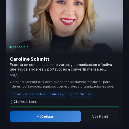
Disponible
Caroline Schmitt
Experta en comunicacion no verbal y comunicacion efectiva
que ayuda a lideres y portavoces a convertir mensajes
complejos en influencia, autoridad e impacto.
PA
Caroline Schmitt orquesta experiencias transformadoras para
líderes, portavoces, equipos comerciales y organizaciones que
buscan dejar at...
Comunicación Efectiva
Liderazgo
Productividad
23
años
1
conf.
Cotizar
Ver Perfil