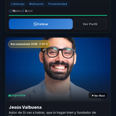
olvidan ra...
Liderazgo
Motivación
Productividad
15
años
3
conf.
Cotizar
Ver Perfil
Recomendado CHM · TOP 3
Disponible
Ver Reel
Jesús Valbuena
Autor de Si van a hablar, que lo hagan bien y fundador de