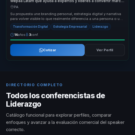
Wepaa Latam que ayuda a expertos y lideres a convertir marca
personal en posicionamiento y ventas.
PA
Su propuesta une branding personal, estrategia digital y narrativa
para volver visible lo que realmente diferencia a una persona o una
ma...
Transformación Digital
Estrategia Empresarial
Liderazgo
14
años
3
conf.
Cotizar
Ver Perfil
DIRECTORIO COMPLETO
Todos los conferencistas de
Liderazgo
Catálogo funcional para explorar perfiles, comparar
enfoques y avanzar a la evaluación comercial del speaker
correcto.