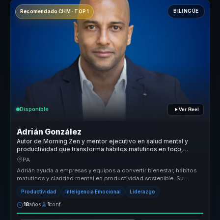
BILINGÜE
Recomendado CHM · TOP 1
Disponible
Ver Reel
Adrián González
Autor de Morning Zen y mentor ejecutivo en salud mental y
productividad que transforma hábitos matutinos en foco,
energía y rendimiento para líderes y equipos.
PA
Adrián ayuda a empresas y equipos a convertir bienestar, hábitos
matutinos y claridad mental en productividad sostenible. Su
propuesta un...
Productividad
Inteligencia Emocional
Liderazgo
18
años
1
conf.