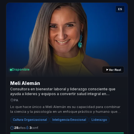
ES
Disponible
Ver Reel
Meli Alemán
Consultora en bienestar laboral y liderazgo consciente que
ayuda a lideres y equipos a convertir salud integral en
productividad, energia y cultura saludable.
PA
Lo que hace único a Meli Alemán es su capacidad para combinar
la ciencia y la psicología en un enfoque práctico y humano que
transforma v...
Cultura Organizacional
Inteligencia Emocional
Liderazgo
28
años
3
conf.