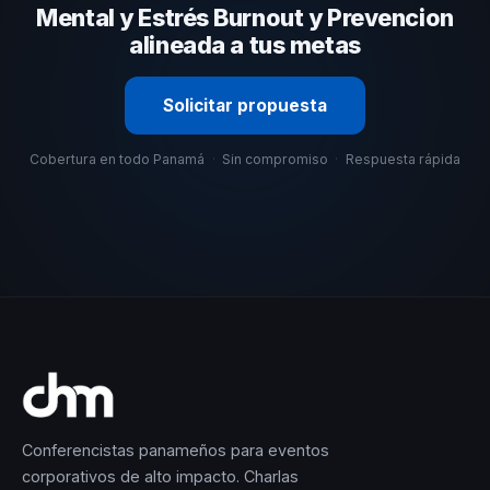
selección estratégica basada en estos criterios.
Mental y Estrés Burnout y Prevencion
alineada a tus metas
Solicitar propuesta
Cobertura en todo Panamá
·
Sin compromiso
·
Respuesta rápida
Conferencistas panameños para eventos
corporativos de alto impacto. Charlas