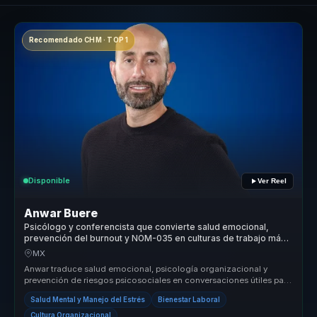
Recomendado CHM · TOP 1
Disponible
Ver Reel
Anwar Buere
Psicólogo y conferencista que convierte salud emocional,
prevención del burnout y NOM-035 en culturas de trabajo más
humanas.
MX
Anwar traduce salud emocional, psicología organizacional y
prevención de riesgos psicosociales en conversaciones útiles para
empresas. Ay...
Salud Mental y Manejo del Estrés
Bienestar Laboral
Cultura Organizacional