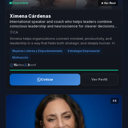
Disponible
Ver Reel
Ximena Cárdenas
International speaker and coach who helps leaders combine
conscious leadership and neuroscience for clearer decisions
and sustainable performance.
CA
Ximena helps organizations connect mindset, productivity, and
leadership in a way that feels both strategic and deeply human. Her
session...
Mujeres Líderes y Empoderamiento
Estrategia Empresarial
Motivación
15
años
3
conf.
Cotizar
Ver Perfil
ES