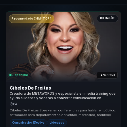
BILINGÜE
Recomendado CHM · TOP 1
Disponible
Ver Reel
Cibeles De Freitas
Creadora de METAWORDS y especialista en media training que
ayuda a lideres y voceras a convertir comunicacion en
influencia, autoridad y visibilidad.
PA
Cibeles De Freitas Speaker en conferencias para hablar en público,
enfocadas para departamentos de ventas, mercadeo, recursos
humanos, at...
Comunicación Efectiva
Liderazgo