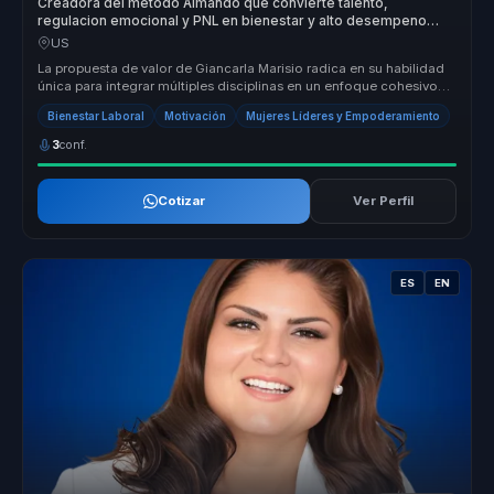
Creadora del metodo Almando que convierte talento,
regulacion emocional y PNL en bienestar y alto desempeno
para lideres.
US
La propuesta de valor de Giancarla Marisio radica en su habilidad
única para integrar múltiples disciplinas en un enfoque cohesivo
que pr...
Bienestar Laboral
Motivación
Mujeres Líderes y Empoderamiento
3
conf.
Cotizar
Ver Perfil
ES
EN