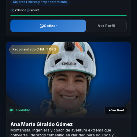
Mujeres Líderes y Empoderamiento
20
años
2
conf.
Cotizar
Ver Perfil
Recomendado CHM · TOP 2
Disponible
Ver Reel
Ana María Giraldo Gómez
Montanista, ingeniera y coach de aventura extrema que
convierte liderazgo femenino en claridad para equipos y