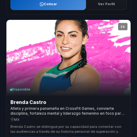
Cotizar
Ver Perfil
ES
Disponible
Brenda Castro
Atleta y primera panameña en CrossFit Games, convierte
disciplina, fortaleza mental y liderazgo femenino en foco para
equipos.
MX
Brenda Castro se distingue por su capacidad para conectar con
las audiencias a través de su historia personal de superación y
éxito en el...