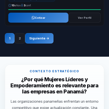
10
años
3
conf.
Cotizar
Ver Perfil
1
2
Siguiente →
CONTEXTO ESTRATÉGICO
¿Por qué Mujeres Líderes y
Empoderamiento es relevante para
las empresas en Panamá?
Las organizaciones panameñas enfrentan un entorno
competitivo que exige actualización constante. Una