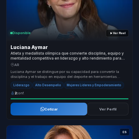
Disponible
Ver Reel
Luciana Aymar
Atleta y medallista olímpica que convierte disciplina, equipo y
mentalidad competitiva en liderazgo y alto rendimiento para
organizaciones.
AR
Luciana Aymar se distingue por su capacidad para convertir la
disciplina y el trabajo en equipo del deporte en herramientas
poderosas par...
Liderazgo
Alto Desempeño
Mujeres Líderes y Empoderamiento
2
conf.
Cotizar
Ver Perfil
ES