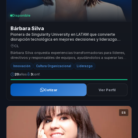
Disponible
Bárbara Silva
Pionera de Singularity University en LATAM que convierte
disrupción tecnológica en mejores decisiones y liderazgo
digital para empresas.
CL
Bárbara Silva orquesta experiencias transformadoras para líderes,
directivos y responsables de equipos, ayudándolos a superar las
barrera...
Innovación
Cultura Organizacional
Liderazgo
20
años
3
conf.
Cotizar
Ver Perfil
ES