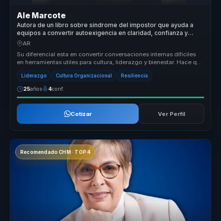
Ale Marcote
Autora de un libro sobre sindrome del impostor que ayuda a
equipos a convertir autoexigencia en claridad, confianza y
participacion.
AR
Su diferencial esta en convertir conversaciones internas dificiles
en herramientas utiles para cultura, liderazgo y bienestar. Hace que
t...
Liderazgo
Cultura Organizacional
Resiliencia
25
años
4
conf.
Cotizar
Ver Perfil
Recomendado CHM · TOP 4