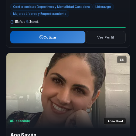
atrás la ...
Conferencistas Deportivos y Mentalidad Ganadora
Liderazgo
Mujeres Líderes y Empoderamiento
15
años
3
conf.
Cotizar
Ver Perfil
ES
Disponible
Ver Reel
Ana Sayán