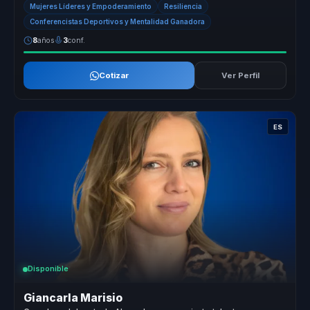
Mujeres Líderes y Empoderamiento
Resiliencia
Conferencistas Deportivos y Mentalidad Ganadora
8
años
3
conf.
Cotizar
Ver Perfil
ES
Disponible
Giancarla Marisio