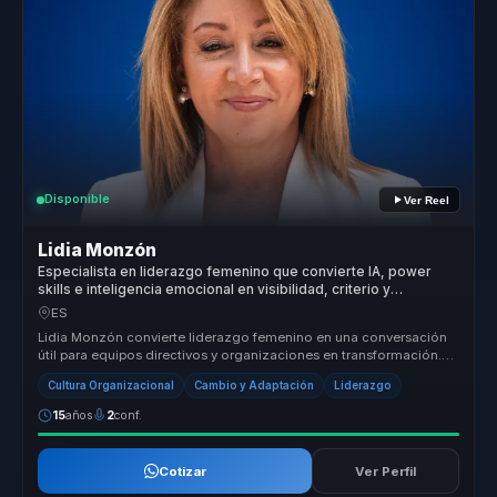
Disponible
Ver Reel
Lidia Monzón
Especialista en liderazgo femenino que convierte IA, power
skills e inteligencia emocional en visibilidad, criterio y
crecimiento para mujeres líderes.
ES
Lidia Monzón convierte liderazgo femenino en una conversación
útil para equipos directivos y organizaciones en transformación.
Conecta IA...
Cultura Organizacional
Cambio y Adaptación
Liderazgo
15
años
2
conf.
Cotizar
Ver Perfil