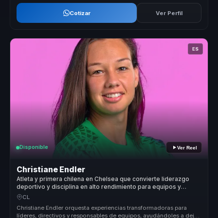
Cotizar
Ver Perfil
ES
Disponible
Ver Reel
Christiane Endler
Atleta y primera chilena en Chelsea que convierte liderazgo
deportivo y disciplina en alto rendimiento para equipos y
empresas.
CL
Christiane Endler orquesta experiencias transformadoras para
líderes, directivos y responsables de equipos, ayudándoles a dejar