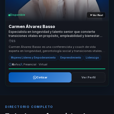
Disponible
Ver Reel
Carmen Álvarez Basso
Especialista en longevidad y talento senior que convierte
transiciones vitales en propósito, empleabilidad y bienestar
para profesionales y organizaciones.
ES
Carmen Álvarez Basso es una conferencista y coach de vida
experta en longevidad, gerontología social y transiciones vitales.
Ayuda a las ...
Mujeres Líderes y Empoderamiento
Emprendimiento
Liderazgo
6
años
Presencial · Virtual
Cotizar
Ver Perfil
DIRECTORIO COMPLETO