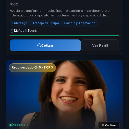
mujeres lideres.
CO
Ayuda a transformar miedo, fragmentación e incertidumbre en
liderazgo con propósito, empoderamiento y capacidad de
avanzar paso a paso ha...
Liderazgo
Trabajo en Equipo
Cambio y Adaptación
12
años
5
conf.
Cotizar
Ver Perfil
Recomendado CHM · TOP 3
Disponible
Ver Reel