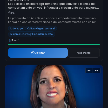
Especialista en liderazgo femenino que convierte ciencia del
comportamiento en voz, influencia y crecimiento para mujeres
líderes y equipos.
PE
La propuesta de Ana Sayan conecta empoderamiento femenino,
liderazgo con caracter y ciencia del comportamiento con un reto
concreto para ...
Liderazgo
Cultura Organizacional
Mujeres Líderes y Empoderamiento
3
conf.
Cotizar
Ver Perfil
ES
EN