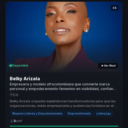
ES
Disponible
Ver Reel
Belky Arizala
Empresaria y modelo afrocolombiana que convierte marca
personal y empoderamiento femenino en visibilidad, confianza
y acción para mujeres líderes.
CO
Belky Arizala orquesta experiencias transformadoras para que las
organizaciones, redes empresariales y audiencias fortalezcan el
liderazg...
Mujeres Líderes y Empoderamiento
Emprendimiento
Liderazgo
3
conf.