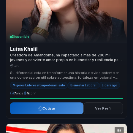
Disponible
Luisa Khalil
Creadora de Amandome, ha impactado a mas de 200 mil
jovenes y convierte amor propio en bienestar y resiliencia para
equipos.
US
Su diferencial esta en transformar una historia de vida potente en
una conversacion util sobre autoestima, fortaleza emocional y
accion. ...
Mujeres Líderes y Empoderamiento
Bienestar Laboral
Liderazgo
7
años
5
conf.
Cotizar
Ver Perfil
ES