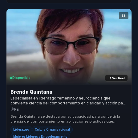
ES
Disponible
Ver Reel
Brenda Quintana
Especialista en liderazgo femenino y neurociencia que
convierte ciencia del comportamiento en claridad y acción para
mujeres líderes y equipos.
PE
Brenda Quintana se destaca por su capacidad para convertir la
ciencia del comportamiento en aplicaciones prácticas que
transforman organi...
Liderazgo
Cultura Organizacional
Mujeres Líderes y Empoderamiento