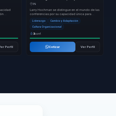
a líderes y
convertir cultura y talento en adaptabilidad y
IN
ventaja competitiva.
apacidad
Larry Hochman se distingue en el mundo de las
ión
conferencias por su capacidad única para
o 'El arte
transformar culturas corporativas al integrar la
Liderazgo
Cambio y Adaptación
n...
Cultura Organizacional
3
conf.
Ver Perfil
Cotizar
Ver Perfil