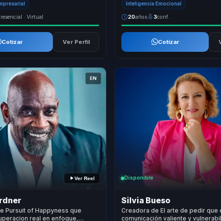
Empresarial
Inteligencia Emocional
resencial · Virtual
20
años
3
conf.
Cotizar
Ver Perfil
Cotizar
EN
Disponible
Ver Reel
rdner
Silvia Bueso
he Pursuit of Happyness que
Creadora de El arte de pedir que 
uperacion real en enfoque,
comunicación valiente y vulnerabi