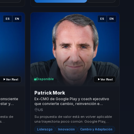
ES
EN
ES
EN
Disponible
Ver Reel
Ver Reel
Patrick Mork
consciente
Ex-CMO de Google Play y coach ejecutivo
star y
que convierte cambio, reinvención e
ara líderes
innovación en liderazgo más audaz, útil y
US
real.
uesta de
Su propuesta de valor está en volver aplicable
s
una trayectoria poco común: Google Play,
ivos y
Silicon Valley, coaching ejecutivo y reinvención
Liderazgo
Innovación
Cambio y Adaptación
...