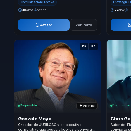
Comunicación Efectiva
Estrategia 
30
años
2
conf.
27
años
P
Cotizar
Ver Perfil
ES
PT
Disponible
Disponible
Ver Reel
Gonzalo Moya
Chris Ga
Creador de JUBILOSO y ex ejecutivo
Autor de T
corporativo que ayuda a lideres a convertir
convierte s