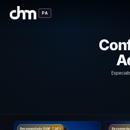
PA
Conf
A
Especiali
Recomendado CHM · TOP 1
Recomendad