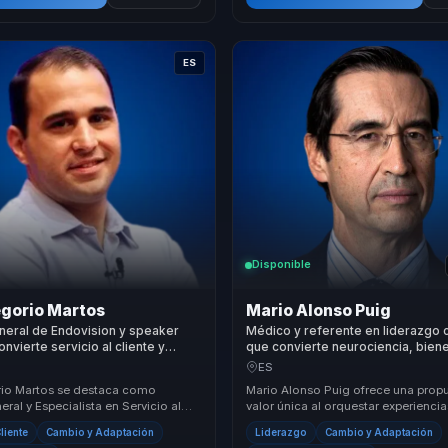
ES
Disponible
egorio Martos
Mario Alonso Puig
neral de Endovision y speaker
Médico y referente en liderazgo 
nvierte servicio al cliente y
que convierte neurociencia, biene
a aplicada en ventaja competitiva
propósito en cambio sostenible p
ES
sas.
y equipos.
io Martos se destaca como
Mario Alonso Puig ofrece una prop
eral y Especialista en Servicio al
valor única al orquestar experiencia
ndo autor del libro 'El Paso Más
transformadoras para líderes, direct
Cliente
Cambio y Adaptación
Liderazgo
Cambio y Adaptación
responsables d...