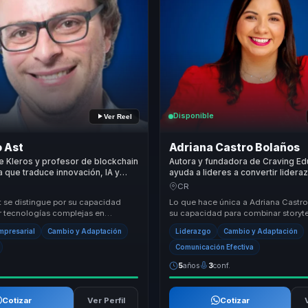
Disponible
Ver Reel
 Ast
Adriana Castro Bolaños
 Kleros y profesor de blockchain
Autora y fundadora de Craving Ed
 que traduce innovación, IA y
ayuda a lideres a convertir lidera
igital en mejores decisiones para
consciente y comunicacion intern
CR
cohesion y decisiones valientes.
t se distingue por su capacidad
Lo que hace única a Adriana Castr
ir tecnologías complejas en
su capacidad para combinar storyte
prácticas que las organizaciones
auténtico con metodologías prácti
Empresarial
Cambio y Adaptación
Liderazgo
Cambio y Adaptación
..
ofreciendo un...
Comunicación Efectiva
5
años
3
conf.
Cotizar
Ver Perfil
Cotizar