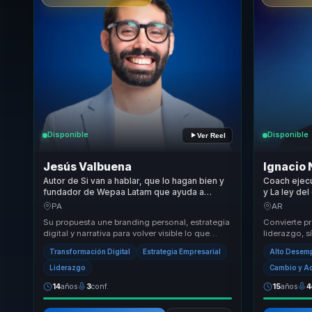
Disponible
Disponible
Ver Reel
Jesús Valbuena
Ignacio
Autor de Si van a hablar, que lo hagan bien y
Coach ejecu
fundador de Wepaa Latam que ayuda a
y La ley del
expertos y lideres a convertir marca
ordenar pri
PA
AR
personal en posicionamiento y ventas.
con clarida
Su propuesta une branding personal, estrategia
Convierte p
digital y narrativa para volver visible lo que
liderazgo, s
realmente diferencia a una persona o una ma...
incertidumb
Transformación Digital
Estrategia Empresarial
Alto Desem
conversacion
Liderazgo
Cambio y A
14
años
3
conf.
15
años
4