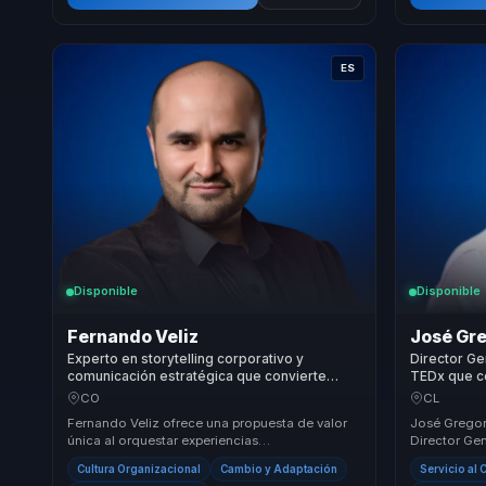
ES
Disponible
Disponible
Fernando Veliz
José Gr
Experto en storytelling corporativo y
Director Ge
comunicación estratégica que convierte
TEDx que co
gestión del cambio en claridad, resiliencia y
neurocienci
CO
CL
cultura para líderes y equipos.
para empre
Fernando Veliz ofrece una propuesta de valor
José Gregor
única al orquestar experiencias
Director Gen
transformadoras para líderes, directivos y
Cliente, sie
Cultura Organizacional
Cambio y Adaptación
Servicio al 
responsables de e...
Pequeño'...