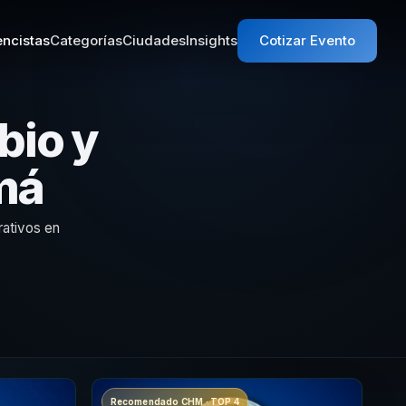
ncistas
Categorías
Ciudades
Insights
Cotizar Evento
bio y
má
rativos en
Recomendado CHM · TOP 4