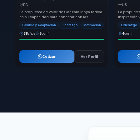
jubilacion y cambio personal en reinvencion,
resiliencia
EC
US
bienestar y liderazgo consciente.
presion.
La propuesta de valor de Gonzalo Moya radica
La propuest
en su capacidad para conectar con las
inspiración v
audiencias a través de su autenticidad y
mentalidad d
Cambio y Adaptación
Liderazgo
Motivación
Liderazgo
sabiduría. Su...
momentos d.
38
años
3
conf.
4
conf.
Cotizar
Ver Perfil