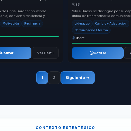
 y resultados para equipos bajo
influencia, ventas y captación par
ES
equipos.
a de Chris Gardner no vende
Silvia Bueso se distingue por su c
acía; convierte resiliencia y
única de transformar la comunicac
e progreso en criterio útil para
organizacional a través de su métod
Motivación
Resiliencia
Liderazgo
Cambio y Adaptación
..
de pedir'. ...
Comunicación Efectiva
3
conf.
Cotizar
Ver Perfil
Cotizar
1
2
Siguiente →
CONTEXTO ESTRATÉGICO