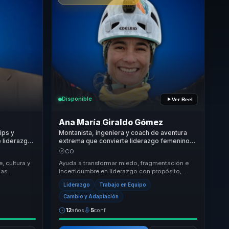
Disponible
Ver Reel
Ana María Giraldo Gómez
ips y
Montanista, ingeniera y coach de aventura
 liderazgo
extrema que convierte liderazgo femenino
 y
en claridad para equipos y mujeres lideres.
CO
, cultura y
Ayuda a transformar miedo, fragmentación e
mas
incertidumbre en liderazgo con propósito,
e quieren
empoderamiento y capacidad de avanzar paso
Liderazgo
Trabajo en Equipo
a paso ha...
Cambio y Adaptación
12
años
5
conf.