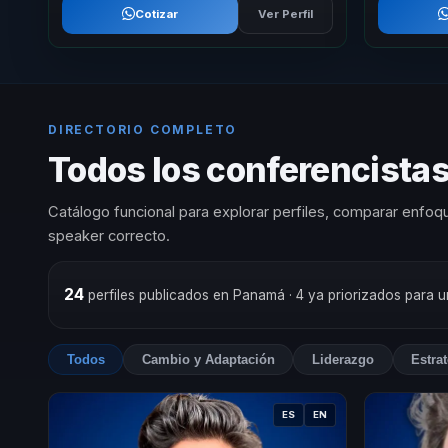
Cotizar
Ver Perfil
DIRECTORIO COMPLETO
Todos los conferencista
Catálogo funcional para explorar perfiles, comparar enfoqu
speaker correcto.
24
perfiles publicados en Panamá
· 4 ya priorizados para 
Todos
Cambio y Adaptación
Liderazgo
Estra
ES
EN