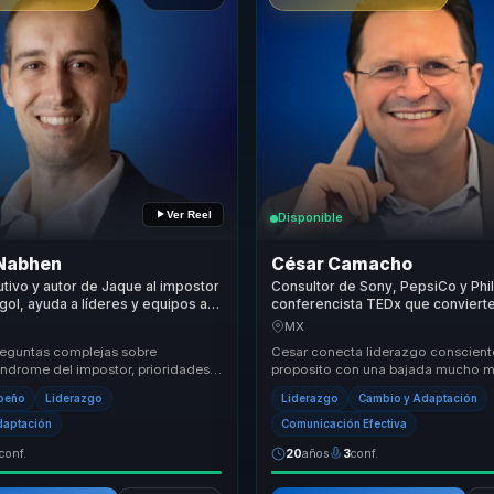
Ver Reel
Disponible
 Nabhen
César Camacho
tivo y autor de Jaque al impostor
Consultor de Sony, PepsiCo y Phil
 gol, ayuda a líderes y equipos a
conferencista TEDx que convierte
oridades, decidir mejor y avanzar
consciente y proposito en cultura
MX
d en contextos inciertos.
desempeno para empresas.
reguntas complejas sobre
Cesar conecta liderazgo consciente
índrome del impostor, prioridades,
proposito con una bajada mucho 
re y autoridad personal en
ejecutable para organizaciones qu
peño
Liderazgo
Liderazgo
Cambio y Adaptación
es c...
fortalecer de...
daptación
Comunicación Efectiva
conf.
20
años
3
conf.