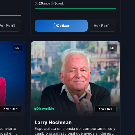
20
años
3
conf.
Ver Perfil
Cotizar
Ver Perfil
ES
EN
Disponible
Ver Reel
Ver Reel
Larry Hochman
convierte
Especialista en ciencia del comportamiento y
lidad en
cambio organizacional que ayuda a lideres a