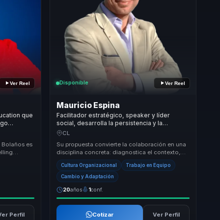
Disponible
Ver Reel
Ver Reel
Mauricio Espina
ucation que
Facilitador estratégico, speaker y líder
zgo
social, desarrolla la persistencia y la
a en
colaboración para superar desafíos
CL
complejos sin colapsar en el camino
o Bolaños es
Su propuesta convierte la colaboración en una
lling
disciplina concreta: diagnostica el contexto,
cas,
facilita conversaciones útiles y ayuda a equi...
Cultura Organizacional
Trabajo en Equipo
Cambio y Adaptación
20
años
1
conf.
Ver Perfil
Cotizar
Ver Perfil