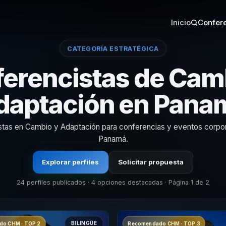
Inicio
Confere
CATEGORÍA ESTRATÉGICA
erencistas de Cam
daptación en Pana
stas en Cambio y Adaptación para conferencias y eventos corpo
Panamá.
Explorar perfiles
Solicitar propuesta
24 perfiles publicados · 4 opciones destacadas · Página 1 de 2
BILINGÜE
o CHM · TOP 2
Recomendado CHM · TOP 3