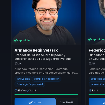
Disponible
Disponible
Armando Regil Velasco
Federico
Creador de (RE)descubre tu poder y
Fundador de
conferencista de liderazgo creativo que
en Coursera
convierte innovacion disruptiva en accion
arbitraje d
MX
AR
para organizaciones y equipos.
líderes.
Armando traduce innovacion, liderazgo
Federico As
creativo y cambio en una conversacion util para
para traduc
organizaciones que quieren preparar mejor a
soluciones 
Innovación
Cambio y Adaptación
Estrategia 
sus equ...
pueden impl.
Estrategia Empresarial
Innovación
15
años
3
conf.
1
conf.
Cotizar
Ver Perfil