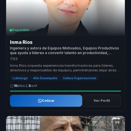
Disponible
Inma Ríos
Ingeniera y autora de Equipos Motivados, Equipos Productivos
que ayuda a líderes a convertir talento en productividad,
cohesión y alto rendimiento.
ES
Inma Ríos orquesta experiencias transformadoras para líderes,
directivos y responsables de equipos, permitiéndoles dejar atrás la
desalin...
Liderazgo
Alto Desempeño
Cultura Organizacional
10
años
3
conf.
Cotizar
Ver Perfil
ES