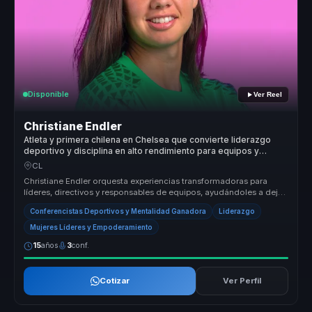
Disponible
Ver Reel
Christiane Endler
Atleta y primera chilena en Chelsea que convierte liderazgo
deportivo y disciplina en alto rendimiento para equipos y
empresas.
CL
Christiane Endler orquesta experiencias transformadoras para
líderes, directivos y responsables de equipos, ayudándoles a dejar
atrás la ...
Conferencistas Deportivos y Mentalidad Ganadora
Liderazgo
Mujeres Líderes y Empoderamiento
15
años
3
conf.
Cotizar
Ver Perfil