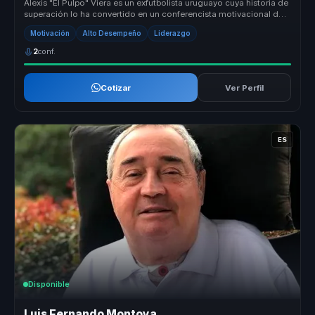
Alexis "El Pulpo" Viera es un exfutbolista uruguayo cuya historia de
superación lo ha convertido en un conferencista motivacional de
alto...
Motivación
Alto Desempeño
Liderazgo
2
conf.
Cotizar
Ver Perfil
ES
Disponible
Luis Fernando Montoya