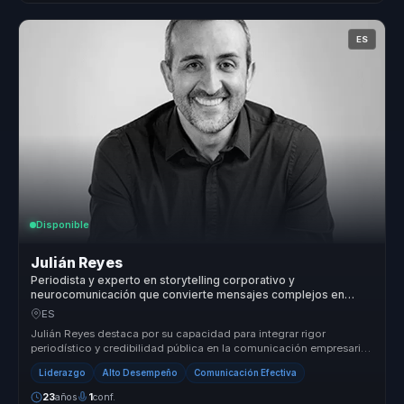
ES
Disponible
Julián Reyes
Periodista y experto en storytelling corporativo y
neurocomunicación que convierte mensajes complejos en
claridad e impacto mediático para líderes.
ES
Julián Reyes destaca por su capacidad para integrar rigor
periodístico y credibilidad pública en la comunicación empresarial.
Su metodolo...
Liderazgo
Alto Desempeño
Comunicación Efectiva
23
años
1
conf.