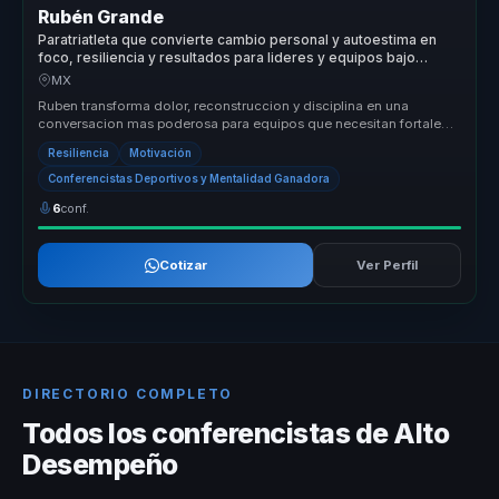
Rubén Grande
Paratriatleta que convierte cambio personal y autoestima en
foco, resiliencia y resultados para lideres y equipos bajo
presion.
MX
Ruben transforma dolor, reconstruccion y disciplina en una
conversacion mas poderosa para equipos que necesitan fortaleza
mental, resilie...
Resiliencia
Motivación
Conferencistas Deportivos y Mentalidad Ganadora
6
conf.
Cotizar
Ver Perfil
DIRECTORIO COMPLETO
Todos los conferencistas de Alto
Desempeño