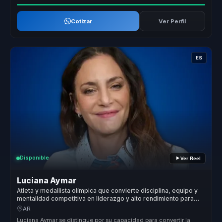
Cotizar
Ver Perfil
ES
Disponible
Ver Reel
Luciana Aymar
Atleta y medallista olímpica que convierte disciplina, equipo y
mentalidad competitiva en liderazgo y alto rendimiento para
organizaciones.
AR
Luciana Aymar se distingue por su capacidad para convertir la