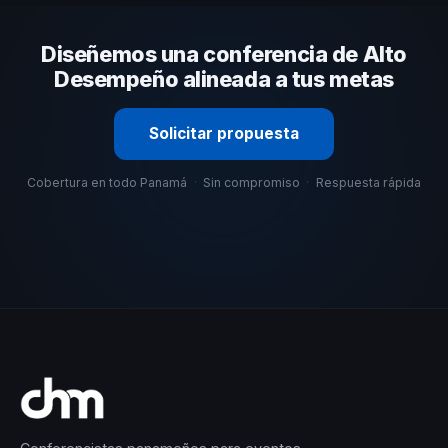
comunicación, casos de éxito con audiencias similares y
su capacidad de adaptar el contenido a tu contexto
Diseñemos una conferencia de Alto
organizacional. En CHM Panamá te ayudamos con una
selección estratégica basada en estos criterios.
Desempeño alineada a tus metas
Solicitar propuesta
Cobertura en todo Panamá
·
Sin compromiso
·
Respuesta rápida