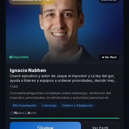
Disponible
Ver Reel
Ignacio Nabhen
Coach ejecutivo y autor de Jaque al impostor y La ley del gol,
ayuda a líderes y equipos a ordenar prioridades, decidir mejor
y avanzar con claridad en contextos inciertos.
AR
Convierte preguntas complejas sobre liderazgo, síndrome del
impostor, prioridades, incertidumbre y autoridad personal en
conversaciones c...
Alto Desempeño
Liderazgo
Cambio y Adaptación
15
años
4
conf.
Cotizar
Ver Perfil