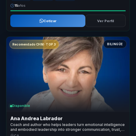
15
años
Cotizar
Ver Perfil
BILINGÜE
Recomendado CHM · TOP 3
Disponible
Ana Andrea Labrador
Coach and author who helps leaders turn emotional intelligence
and embodied leadership into stronger communication, trust,
and team performance.
CA