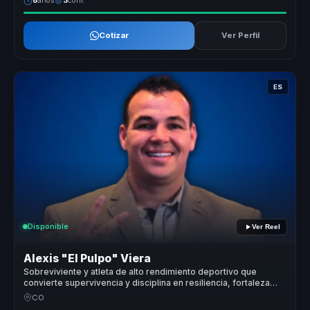
8
años
3
conf.
Cotizar
Ver Perfil
ES
Disponible
Ver Reel
Alexis "El Pulpo" Viera
Sobreviviente y atleta de alto rendimiento deportivo que
convierte supervivencia y disciplina en resiliencia, fortaleza
mental y liderazgo para equipos.
CO