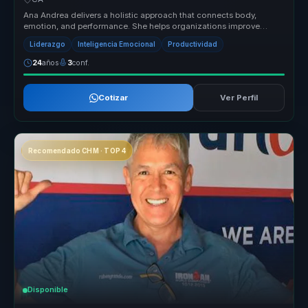
Ana Andrea delivers a holistic approach that connects body,
emotion, and performance. She helps organizations improve
relationships, rais...
Liderazgo
Inteligencia Emocional
Productividad
24
años
3
conf.
Cotizar
Ver Perfil
Recomendado CHM · TOP 4
Disponible