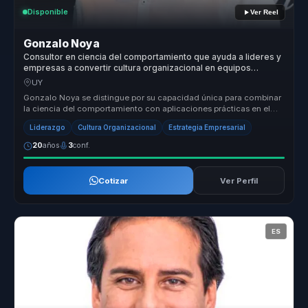
Disponible
Ver Reel
Gonzalo Noya
Consultor en ciencia del comportamiento que ayuda a lideres y
empresas a convertir cultura organizacional en equipos
alineados, decisiones y alto desempeno.
UY
Gonzalo Noya se distingue por su capacidad única para combinar
la ciencia del comportamiento con aplicaciones prácticas en el
entorno emp...
Liderazgo
Cultura Organizacional
Estrategia Empresarial
20
años
3
conf.
Cotizar
Ver Perfil
ES