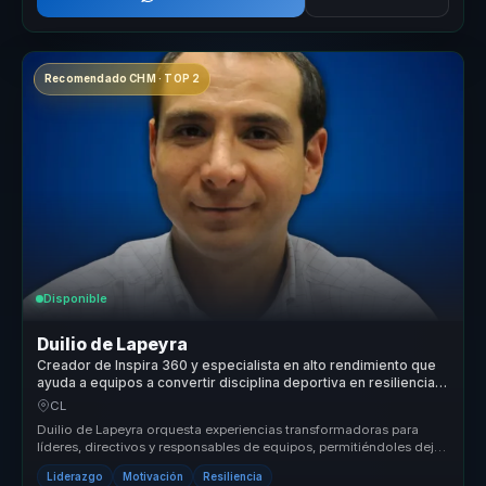
Recomendado CHM · TOP 2
Disponible
Duilio de Lapeyra
Creador de Inspira 360 y especialista en alto rendimiento que
ayuda a equipos a convertir disciplina deportiva en resiliencia,
motivación y resultados.
CL
Duilio de Lapeyra orquesta experiencias transformadoras para
líderes, directivos y responsables de equipos, permitiéndoles dejar
atrás eq...
Liderazgo
Motivación
Resiliencia