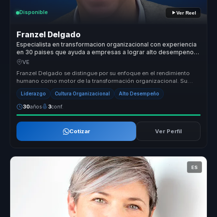
Disponible
Ver Reel
Franzel Delgado
Especialista en transformacion organizacional con experiencia
en 30 paises que ayuda a empresas a lograr alto desempeno
con bienestar y cultura.
VE
Franzel Delgado se distingue por su enfoque en el rendimiento
humano como motor de la transformación organizacional. Su
metodología única...
Liderazgo
Cultura Organizacional
Alto Desempeño
30
años
3
conf.
Cotizar
Ver Perfil
ES