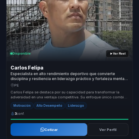
Disponible
Ver Reel
Carlos Felipa
Especialista en alto rendimiento deportivo que convierte
disciplina y resiliencia en liderazgo práctico y fortaleza mental
para equipos.
PE
Carlos Felipa se destaca por su capacidad para transformar la
adversidad en una ventaja competitiva. Su enfoque único combina
la discipli...
Motivación
Alto Desempeño
Liderazgo
3
conf.
Cotizar
Ver Perfil