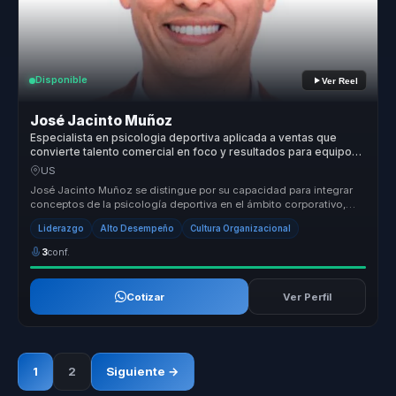
Disponible
Ver Reel
José Jacinto Muñoz
Especialista en psicologia deportiva aplicada a ventas que
convierte talento comercial en foco y resultados para equipos
de venta.
US
José Jacinto Muñoz se distingue por su capacidad para integrar
conceptos de la psicología deportiva en el ámbito corporativo,
ofreciendo ...
Liderazgo
Alto Desempeño
Cultura Organizacional
3
conf.
Cotizar
Ver Perfil
1
2
Siguiente →