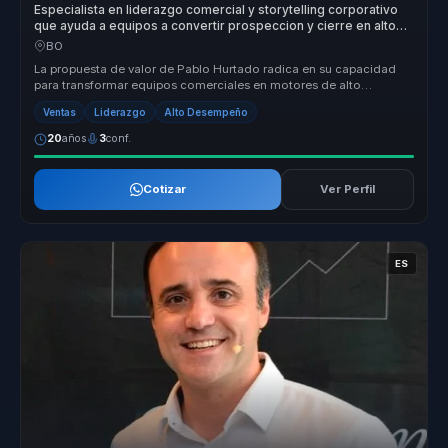
Especialista en liderazgo comercial y storytelling corporativo
que ayuda a equipos a convertir prospeccion y cierre en alto
desempeno y resultados.
BO
La propuesta de valor de Pablo Hurtado radica en su capacidad
para transformar equipos comerciales en motores de alto
rendimiento. Con má...
Ventas
Liderazgo
Alto Desempeño
20
años
3
conf.
Cotizar
Ver Perfil
ES