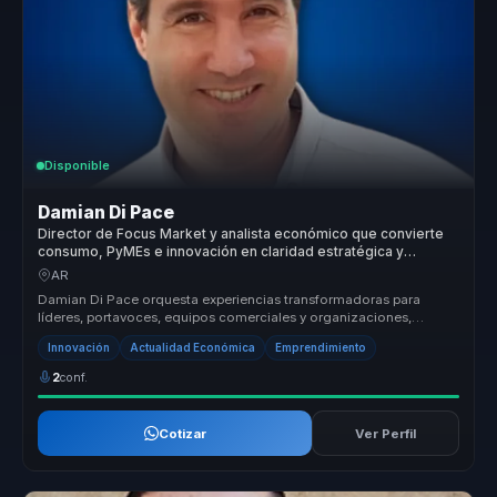
Disponible
Damian Di Pace
Director de Focus Market y analista económico que convierte
consumo, PyMEs e innovación en claridad estratégica y
mejores decisiones comerciales para líderes.
AR
Damian Di Pace orquesta experiencias transformadoras para
líderes, portavoces, equipos comerciales y organizaciones,
permitiéndoles dejar...
Innovación
Actualidad Económica
Emprendimiento
2
conf.
Cotizar
Ver Perfil