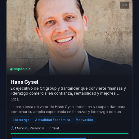
ES
Disponible
Hans Gysel
Ex ejecutivo de Citigroup y Santander que convierte finanzas y
liderazgo comercial en confianza, rentabilidad y mejores
decisiones para equipos.
ES
La propuesta de valor de Hans Gysel radica en su capacidad para
combinar su amplia experiencia en finanzas y liderazgo con un
enfoque prá...
Liderazgo
Actualidad Económica
Motivación
17
años
Presencial · Virtual