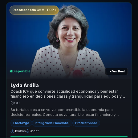
Recomendado CHM · TOP 1
Disponible
Ver Reel
Lyda Ardila
Coach ICF que convierte actualidad economica y bienestar
financiero en decisiones claras y tranquilidad para equipos y
lideres.
CO
Su fortaleza esta en volver comprensible la economia para
decisiones reales. Conecta coyuntura, bienestar financiero y
habitos cotidianos...
Liderazgo
Inteligencia Emocional
Productividad
12
años
3
conf.