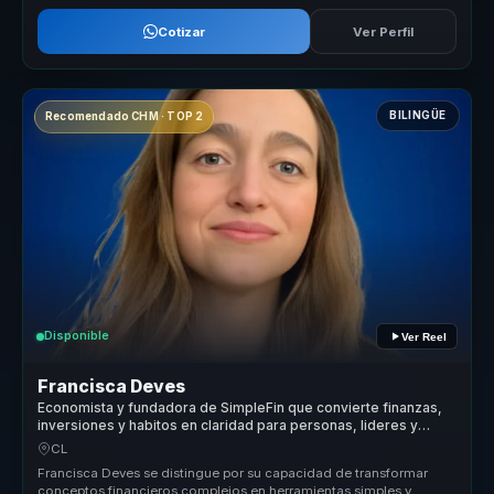
Cotizar
Ver Perfil
BILINGÜE
Recomendado CHM · TOP 2
Disponible
Ver Reel
Francisca Deves
Economista y fundadora de SimpleFin que convierte finanzas,
inversiones y habitos en claridad para personas, lideres y
empresas.
CL
Francisca Deves se distingue por su capacidad de transformar
conceptos financieros complejos en herramientas simples y