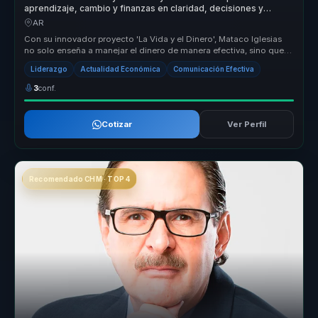
aprendizaje, cambio y finanzas en claridad, decisiones y
evolución para equipos.
AR
Con su innovador proyecto 'La Vida y el Dinero', Mataco Iglesias
no solo enseña a manejar el dinero de manera efectiva, sino que
también ...
Liderazgo
Actualidad Económica
Comunicación Efectiva
3
conf.
Cotizar
Ver Perfil
Recomendado CHM · TOP 4