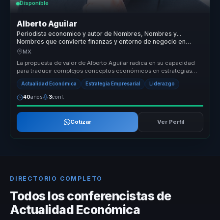
Disponible
Alberto Aguilar
Periodista economico y autor de Nombres, Nombres y...
Nombres que convierte finanzas y entorno de negocio en
claridad para lideres.
MX
La propuesta de valor de Alberto Aguilar radica en su capacidad
para traducir complejos conceptos económicos en estrategias
prácticas que...
Actualidad Económica
Estrategia Empresarial
Liderazgo
40
años
3
conf.
Cotizar
Ver Perfil
DIRECTORIO COMPLETO
Todos los conferencistas de
Actualidad Económica