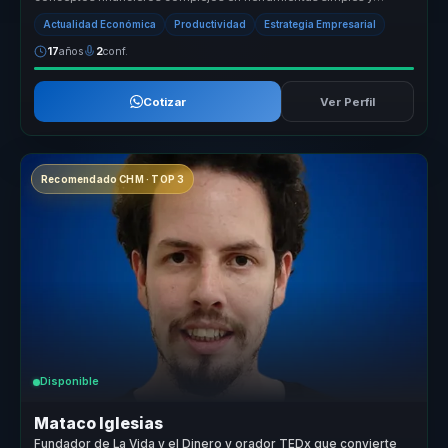
accionables. Su en...
Actualidad Económica
Productividad
Estrategia Empresarial
17
años
2
conf.
Cotizar
Ver Perfil
Recomendado CHM · TOP 3
Disponible
Mataco Iglesias
Fundador de La Vida y el Dinero y orador TEDx que convierte